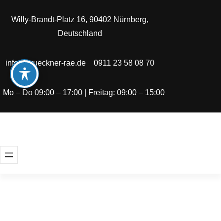
Zum
Willy-Brandt-Platz 16, 90402 Nürnberg,
Inhalt
Deutschland
springen
info@brueckner-rae.de
0911 23 58 08 70
Mo – Do 09:00 – 17:00 | Freitag: 09:00 – 15:00